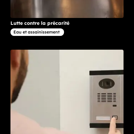
Lutte contre la précarité
Article concernant la thématique
Eau et assainissement