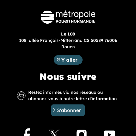
Le 108
108, allée François-Mitterrand CS 50589 76006
Rouen
Métropole Rouen Normandie :
Y aller
Nous suivre
Restez informés via nos réseaux ou
abonnez-vous à notre lettre d'information
S'abonner
Facebook
X
Instagram
Youtu