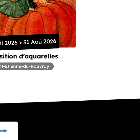
il 2026 > 31 Aoû 2026
ition d’aquarelles
nt-Étienne-du-Rouvray