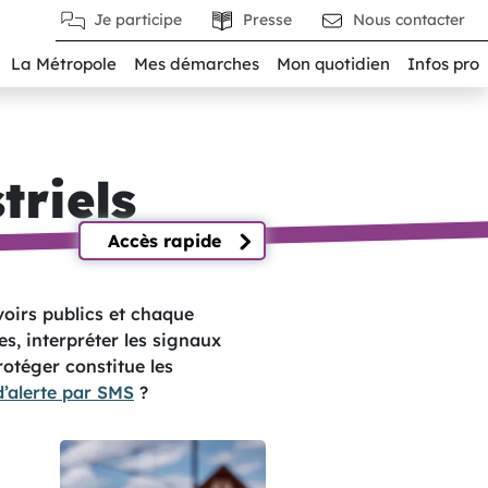
Je participe
Presse
Nous contacter
La Métropole
Mes démarches
Mon quotidien
Infos pro
triels
Accès rapide
voirs publics et chaque
ues, interpréter les signaux
rotéger constitue les
d’alerte par SMS
?