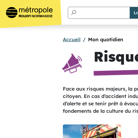
Aller au contenu principal
Accueil
Mon quotidien
Risque
Texte de présentation
Face aux risques majeurs, la p
citoyen. En cas d’accident indus
d’alerte et se tenir prêt à évac
fondements de la culture du ris