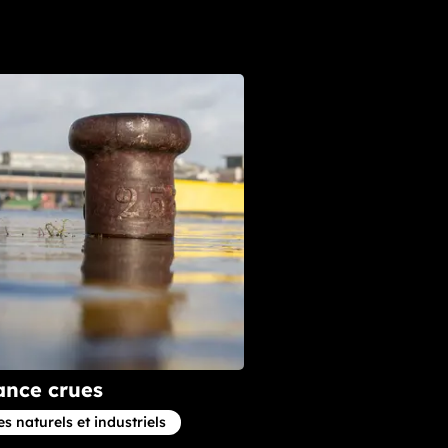
ance crues
e concernant la thématique
s naturels et industriels