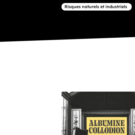
Article concernant la thématique
Risques naturels et industriels