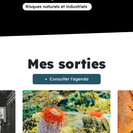
Article concernant la thématique
Risques naturels et industriels
Mes sorties
Consulter l'agenda