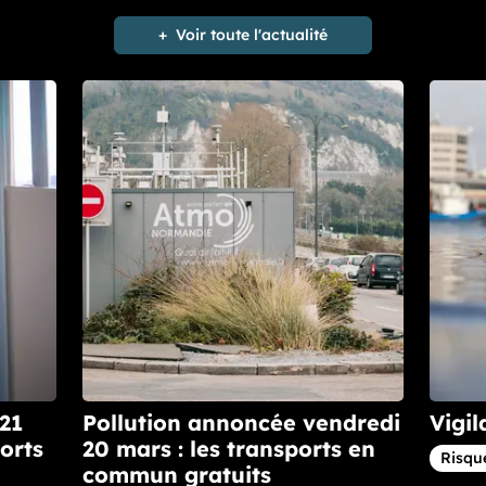
Voir toute l'actualité
 21
Pollution annoncée vendredi
Vigil
orts
20 mars : les transports en
Articl
Risque
commun gratuits