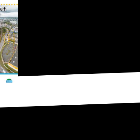
n de Prévention du Bruit dans l’Environnement – 4° éch