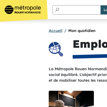
Aller au contenu principal
Accueil
Mon quotidien
Emplo
Texte de présentation
La Métropole Rouen Normandie 
social équilibré. L’objectif pri
et de mobiliser toutes les resso