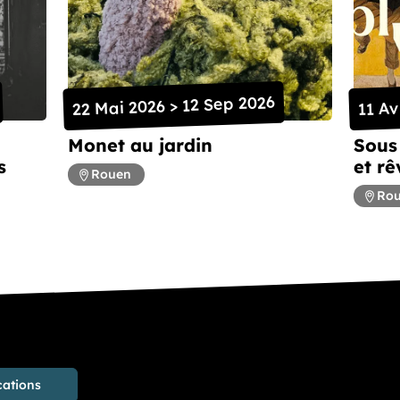
22 Mai 2026 > 12 Sep 2026
11 Av
Monet au jardin
Sous 
s
et rê
Rouen
Ro
cations