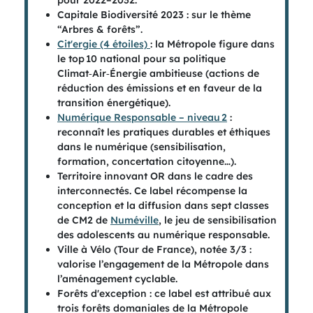
Capitale Biodiversité 2023 : sur le thème
“Arbres & forêts”.
Cit'ergie (4 étoiles)
: la Métropole figure dans
le top 10 national pour sa politique
Climat‑Air‑Énergie ambitieuse (actions de
réduction des émissions et en faveur de la
transition énergétique).
Numérique Responsable – niveau 2
:
reconnaît les pratiques durables et éthiques
dans le numérique (sensibilisation,
formation, concertation citoyenne…).
Territoire innovant OR dans le cadre des
interconnectés. Ce label récompense la
conception et la diffusion dans sept classes
de CM2 de
Numéville
, le jeu de sensibilisation
des adolescents au numérique responsable.
Ville à Vélo (Tour de France), notée 3/3 :
valorise l’engagement de la Métropole dans
l’aménagement cyclable.
Forêts d'exception : ce label est attribué aux
trois forêts domaniales de la Métropole