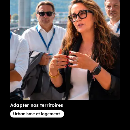
Adapter nos territoires
Article concernant la thématique
Urbanisme et logement