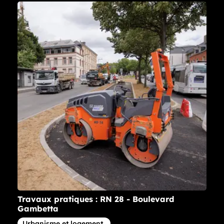
Travaux pratiques : RN 28 - Boulevard
Gambetta
Article concernant la thématique
Urbanisme et logement