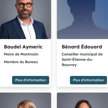
élus communistes et citoyens
et citoyens rassemblés
Baudel Aymeric
Bénard Édouard
Maire de Montmain
Conseiller municipal de
Saint-Étienne-du-
Membre du Bureau
Rouvray
Plus d'information
Plus d'information
Maire de Montmain
Conseiller municipal de
Délégation(s) : Déploiement
Saint-Étienne-du-Rouvray
du service de transport de
Membre du Groupe "La
proximité FILOR et Pôle de
Métropole en commun" les
Proximité Plateaux Robec