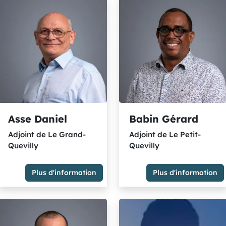
solidaires
Délégation(s) : Gestion des
réseaux énergétiques,
accueil et insertion des gens
du voyage
Membre du Bureau
Président du Groupe
"Ensemble petites commune
et indépendants"
Asse Daniel
Babin Gérard
Adjoint de Le Grand-
Adjoint de Le Petit-
Quevilly
Quevilly
Plus d'information
Plus d'information
Adjoint de Le Grand-Quevilly
Adjoint de Le Petit-Quevilly
Membre du Groupe "La
Membre du Groupe Majorité
Métropole en commun" les
métropolitaine - socialistes