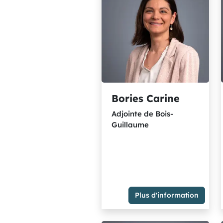
Bories Carine
Adjointe de Bois-
Guillaume
Adjointe de Bois-Guillaume
Membre du Groupe
Plus d'information
indépendant "Métropole
ensemble"