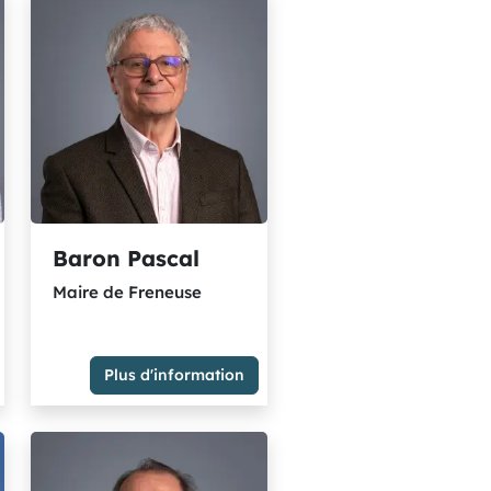
s
Baron Pascal
Maire de Freneuse
Plus d'information
Maire de Freneuse
Membre du Groupe Majorité
métropolitaine - socialistes
et citoyens rassemblés