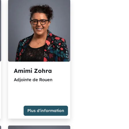
Amimi Zohra
Adjointe de Rouen
Adjointe de Rouen
Plus d'information
Membre du Groupe Majorité
métropolitaine - socialistes
et citoyens rassemblés