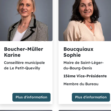
"Ensemble petites communes
écologistes et solidaires
et indépendants"
Boucher-Müller
Boucquiaux
Karine
Sophie
Conseillère municipale
Maire de Saint-Léger-
de Le Petit-Quevilly
du-Bourg-Denis
15ème
Vice-Présidente
Membre du Bureau
Conseillère municipale de Le
Petit-Quevilly
Plus d'information
Plus d'information
Membre du Groupe
Maire de Saint-Léger-du-
"Métropole en Partage"