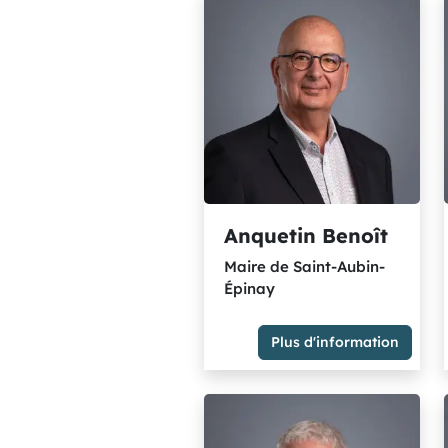
groupe)
Anquetin Benoît
Maire de Saint-Aubin-
Épinay
Plus d'information
Maire de Saint-Aubin-Épinay
Membre du Groupe Majorité
métropolitaine - socialistes