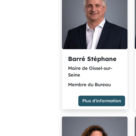
et citoyens rassemblés
Barré Stéphane
Maire de Oissel-sur-
Seine
Membre du Bureau
Plus d'information
Maire de Oissel-sur-Seine
Délégation(s) : Friches
industrielles