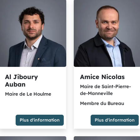
Al Jiboury
Amice Nicolas
Auban
Maire de Saint-Pierre-
de-Manneville
Maire de Le Houlme
Membre du Bureau
Plus d'information
Plus d'information
Maire de Le Houlme
Maire de Saint-Pierre-de-
Membre du Groupe des
Manneville
élu.es écologistes et