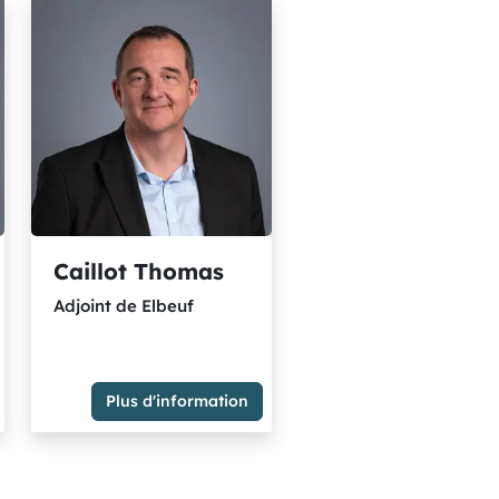
c
s
Caillot Thomas
Adjoint de Elbeuf
Plus d'information
Adjoint de Elbeuf
Membre du Groupe Majorité
métropolitaine - socialistes
et citoyens rassemblés