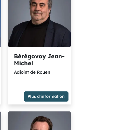
Bérégovoy Jean-
Michel
Adjoint de Rouen
Plus d'information
Adjoint de Rouen
Membre du Groupe des
élu.es écologistes et
solidaires