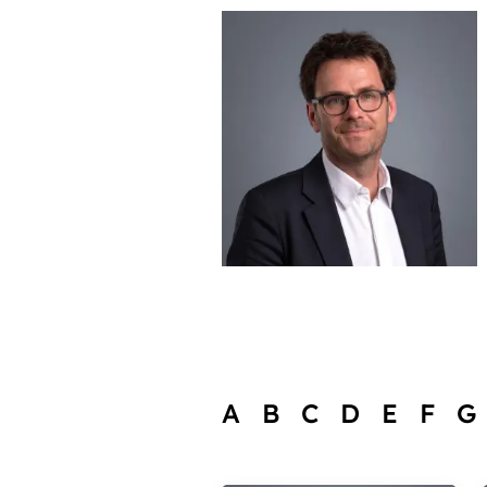
A
B
C
D
E
F
G