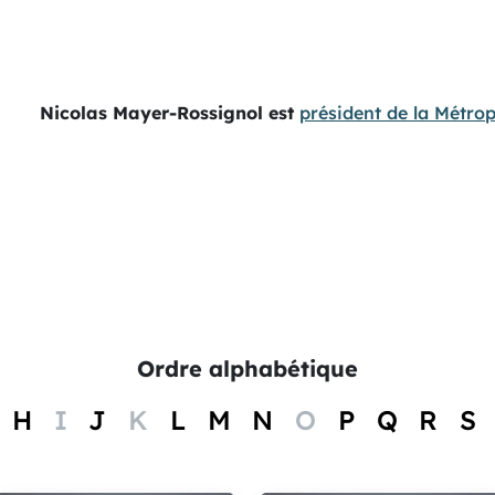
Nicolas Mayer-Rossignol est
président de la Métrop
Ordre alphabétique
H
I
J
K
L
M
N
O
P
Q
R
S