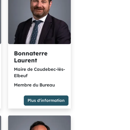
s
Bonnaterre
Laurent
Maire de Caudebec-lès-
Elbeuf
Membre du Bureau
Plus d'information
Maire de Caudebec-lès-
Elbeuf
Délégation(s) : Président de