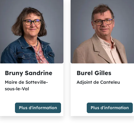
Bourg-Denis
15ème
Vice-Présidente
Délégation(s) : Relation ave
les usagers, médiation,
Transparence et
Déontologie, Open data
Membre du Bureau
Membre du Groupe
"Ensemble petites commune
et indépendants"
Bruny Sandrine
Burel Gilles
Maire de Sotteville-
Adjoint de Canteleu
sous-le-Val
Plus d'information
Plus d'information
Adjoint de Canteleu
Maire de Sotteville-sous-le-
Membre du Groupe Majorité
Val
métropolitaine - socialistes
Membre du Groupe
et citoyens rassemblés