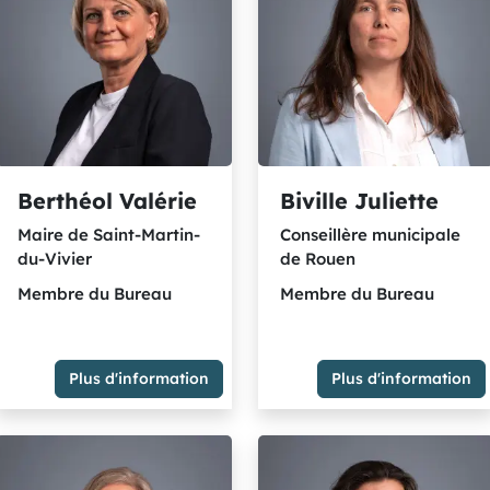
élus communistes et citoyen
Membre du Bureau
Membre du Groupe Majorité
métropolitaine - socialistes
et citoyens rassemblés
Berthéol Valérie
Biville Juliette
Maire de Saint-Martin-
Conseillère municipale
du-Vivier
de Rouen
Membre du Bureau
Membre du Bureau
Plus d'information
Plus d'information
Maire de Saint-Martin-du-
Conseillère municipale de
Vivier
Rouen
Membre du Bureau
Membre du Bureau
Membre du Groupe
Groupe des élu.es