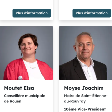
Conseillère municipale de
Rouen
Plus d'information
Plus d'information
Maire de Elbeuf
Membre du Groupe Majorité
1er
Vice-Président
métropolitaine - socialistes
Délégation(s) : Urbanisme et
et citoyens rassemblés
aménagement du territoire
et Pôle de Proximité Val de
Seine
Membre du Bureau
Membre du Groupe Majorité
métropolitaine - socialistes
et citoyens rassemblés
Moutet Elsa
Moyse Joachim
Conseillère municipale
Maire de Saint-Étienne-
de Rouen
du-Rouvray
10ème
Vice-Président