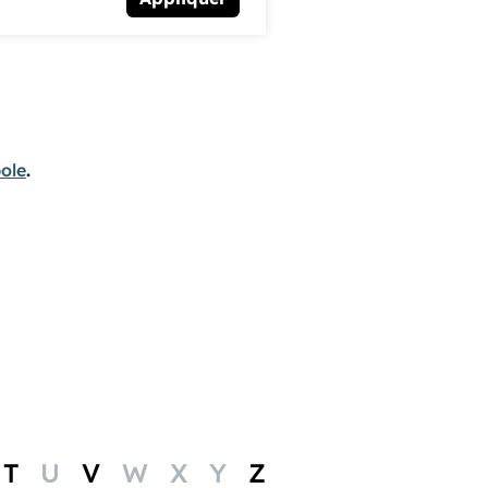
ole
.
T
U
V
W
X
Y
Z