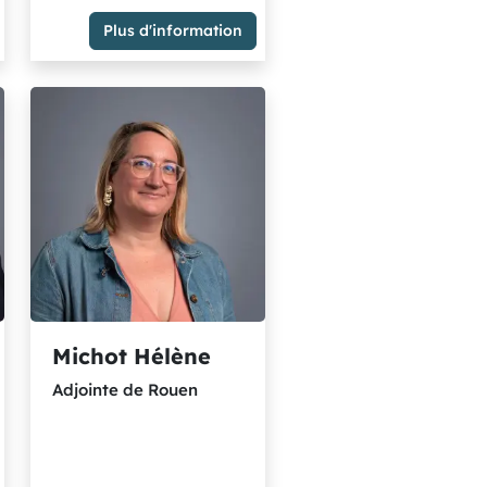
Plus d'information
Maire de Fontaine-sous-
Préaux
Membre du Groupe
"Ensemble petites communes
et indépendants"
Michot Hélène
Adjointe de Rouen