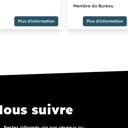
Membre du Bureau
Conseillère municipale de
Rouen
Plus d'information
Plus d'information
Elus non inscrits (pas de
Maire de Saint-Étienne-du-
groupe)
Rouvray
10ème
Vice-Président
Délégation(s) :
Logement,Habitat,Politique
de la Ville
Membre du Bureau
Membre du Groupe "La
Métropole en commun" les
élus communistes et citoyen
ous suivre
Restez informés via nos réseaux ou