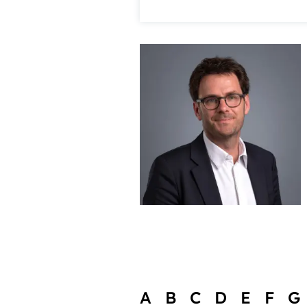
A
B
C
D
E
F
G