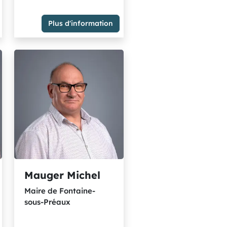
Membre du Groupe "La
Plus d'information
Métropole en commun" les
élus communistes et citoyens
vation,affaires
t
Mauger Michel
Maire de Fontaine-
sous-Préaux