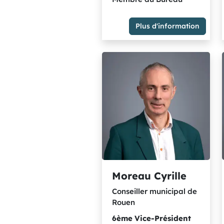
Plus d'information
Maire de Rouen
Président
Membre du Bureau
Membre du Groupe Majorité
métropolitaine - socialistes
et citoyens rassemblés
Moreau Cyrille
Conseiller municipal de
Rouen
6ème
Vice-Président