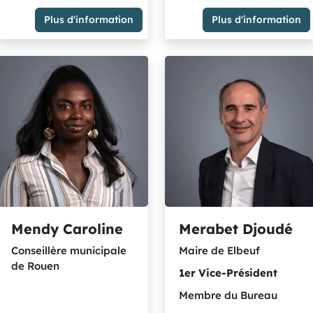
Plus d'information
Plus d'information
Adjointe de Maromme
Maire de Saint-Pierre-de-
Membre du Groupe Majorité
Varengeville
métropolitaine - socialistes
et citoyens rassemblés
Membre du Groupe Majorité
métropolitaine - socialistes
et citoyens rassemblés
Mendy Caroline
Merabet Djoudé
Conseillère municipale
Maire de Elbeuf
de Rouen
1er
Vice-Président
Membre du Bureau