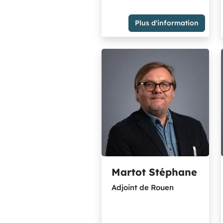
Bihorel
Plus d'information
Membre du Groupe des
élu.es écologistes et
solidaires
Martot Stéphane
Adjoint de Rouen