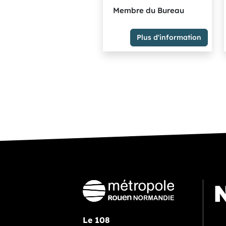
Membre du Bureau
Plus d'information
Conseiller municipal de
Rouen
6ème
Vice-Président
Délégation(s) : Transports et
Mobilités
Membre du Bureau
Groupe des élu.es
écologistes et solidaires
N
Le 108