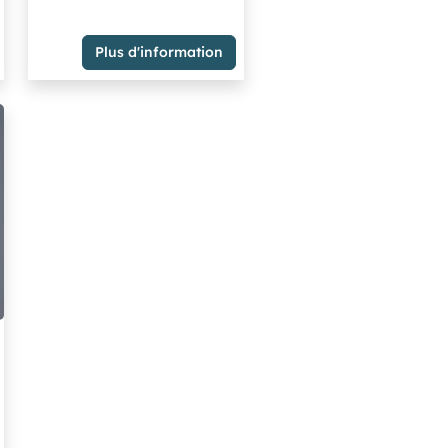
Adjointe de Rouen
Membre du Groupe Majorité
Plus d'information
métropolitaine - socialistes
et citoyens rassemblés