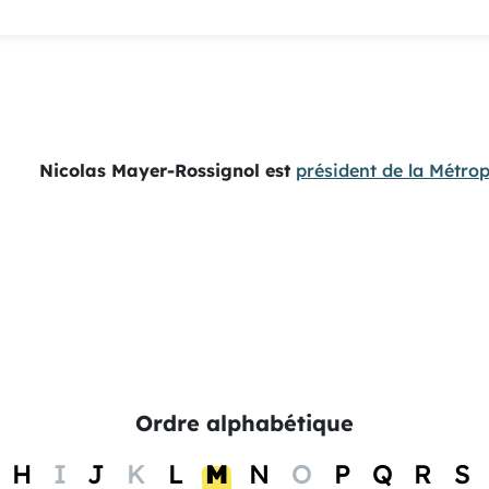
Nicolas Mayer-Rossignol est
président de la Métrop
Ordre alphabétique
H
I
J
K
L
M
N
O
P
Q
R
S