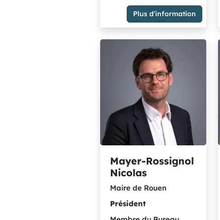
Adjoint de Rouen
Plus d'information
Membre du Groupe des
élu.es écologistes et
solidaires
Mayer-Rossignol
Nicolas
Maire de Rouen
Président
Membre du Bureau