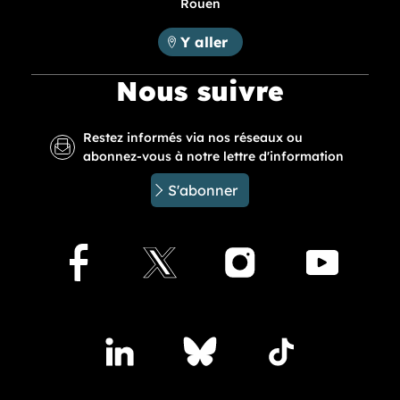
Rouen
Métropole Rouen Normandie :
Y aller
Nous suivre
Restez informés via nos réseaux ou
abonnez-vous à notre lettre d'information
S'abonner
Facebook
X
Instagram
Youtu
Accédez à nos publications sur les réseaux sociaux
Lindedin
Bluesky
TikTok