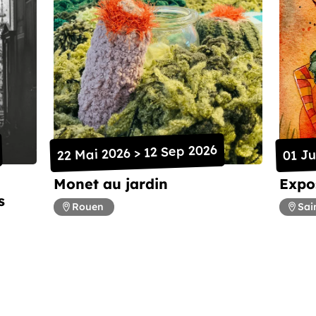
22 Mai 2026 > 12 Sep 2026
01 Ju
Monet au jardin
Expos
s
Rouen
Sai