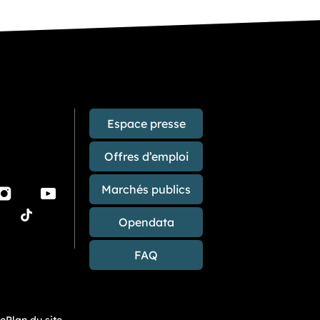
Espace presse
Offres d’emploi
Marchés publics
Instagram
Youtube
sky
TikTok
blications sur les réseaux sociaux
Opendata
FAQ
me
Plan du site