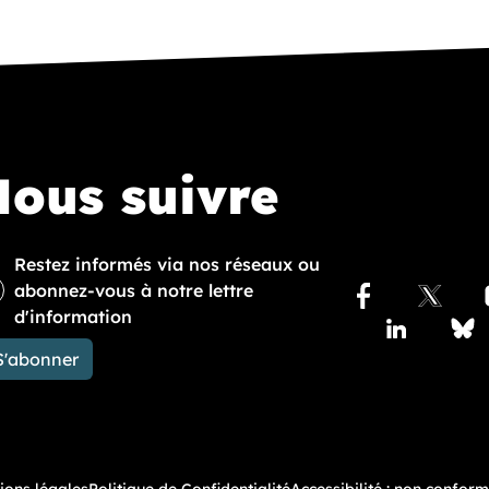
ous suivre
Restez informés via nos réseaux ou
abonnez-vous à notre lettre
Facebook
X
d'information
Lindedin
Blue
Accédez à nos pu
S'abonner
ions légales
Politique de Confidentialité
Accessibilité : non confor