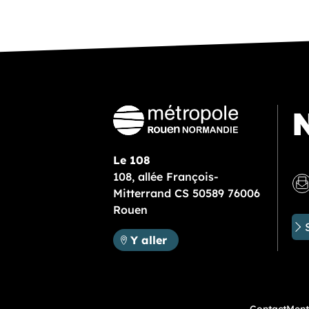
N
Le 108
108, allée François-
Mitterrand CS 50589 76006
Rouen
Métropole Rouen Normandie :
Y aller
Contact
Ment