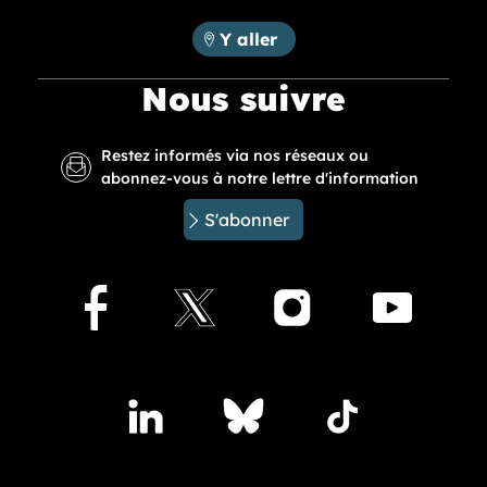
Métropole Rouen Normandie :
Y aller
Nous suivre
Restez informés via nos réseaux ou
abonnez-vous à notre lettre d'information
S'abonner
Facebook
X
Instagram
Youtu
Accédez à nos publications sur les réseaux sociaux
Lindedin
Bluesky
TikTok