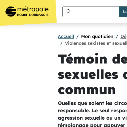
Aller au contenu principal
Accueil
Mon quotidien
Dé
Violences sexistes et sexue
Témoin de 
sexuelles 
commun
Quelles que soient les circ
responsable. Le seul respon
agression sexuelle ou un v
témoignage pour appuyer u