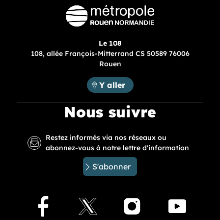
Le 108
108, allée François-Mitterrand CS 50589 76006
Rouen
Métropole Rouen Normandie :
Y aller
Nous suivre
Restez informés via nos réseaux ou
abonnez-vous à notre lettre d'information
S'abonner
Facebook
X
Instagram
Youtu