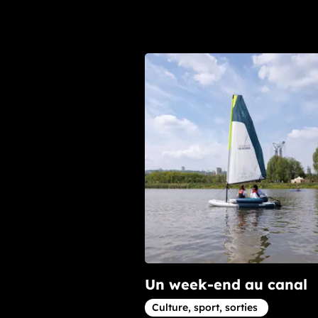
Un week-end au canal
Article concernant la thématique
Culture, sport, sorties