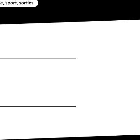
e concernant la thématique
e, sport, sorties