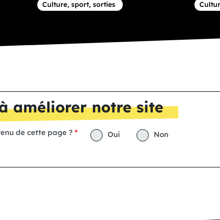
Article concernant la thématique
Articl
Culture, sport, sorties
Cultur
à améliorer notre site
tenu de cette page ?
Oui
Non