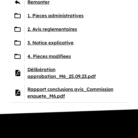
au répertoire supérieur
Remonter
Aller dans le répertoire :
1. Pieces administratives
Aller dans le répertoire :
2. Avis reglementaires
Aller dans le répertoire :
3. Notice explicative
Aller dans le répertoire :
4. Pieces modifiees
Consultez le fichier :
Délibération
approbation_M6_25.09.23.pdf
Consultez le fichier :
Rapport conclusions avis_Commission
enquete_M6.pdf