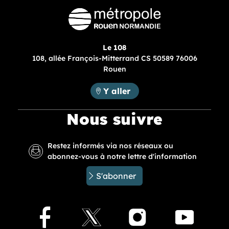
Le 108
108, allée François-Mitterrand CS 50589 76006
Rouen
Métropole Rouen Normandie :
Y aller
Nous suivre
Restez informés via nos réseaux ou
abonnez-vous à notre lettre d'information
S'abonner
Facebook
X
Instagram
Youtu