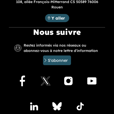
108, allée François-Mitterrand CS 50589 76006
Rouen
Métropole Rouen Normandie :
Y aller
Nous suivre
Restez informés via nos réseaux ou
abonnez-vous à notre lettre d'information
S'abonner
Facebook
X
Instagram
Youtu
Accédez à nos publications sur les réseaux sociaux
Lindedin
Bluesky
TikTok