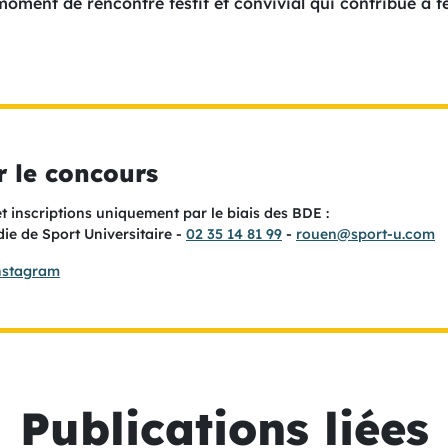
oment de rencontre festif et convivial qui contribue à fé
r le concours
 inscriptions uniquement par le biais des BDE :
e de Sport Universitaire -
02 35 14 81 99
-
rouen@sport-u.com
nstagram
Publications liées