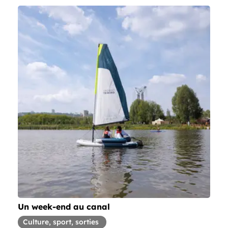
Un week-end au canal
Article concernant la thématique
Culture, sport, sorties