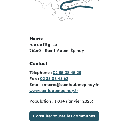
Mairie
rue de l'Eglise
76160 - Saint-Aubin-Épinay
Contact
Téléphone
02 35 08 45 23
Fax
02 35 08 45 62
Email
mairie@saintaubinepinay.fr
Site internet
www.saintaubinepinay.fr
Population : 1 034 (janvier 2025)
Consulter toutes les communes