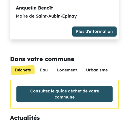
Anquetin Benoît
Maire de Saint-Aubin-Épinay
Plus d'information
Maire de Saint-Aubin-Épinay
Membre du Groupe Majorité métropolitaine -
socialistes et citoyens rassemblés
Dans votre commune
Déchets
Eau
Logement
Urbanisme
Consultez le guide déchet de votre
commune
Actualités