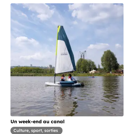
Un week-end au canal
Article concernant la thématique
Culture, sport, sorties