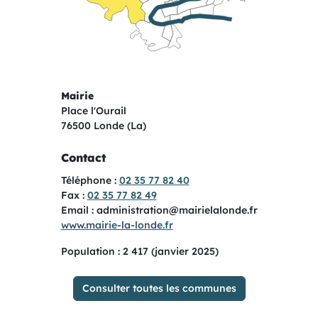
Mairie
Place l'Ourail
76500 Londe (La)
Contact
Téléphone
02 35 77 82 40
Fax
02 35 77 82 49
Email
administration@mairielalonde.fr
Site internet
www.mairie-la-londe.fr
Population : 2 417 (janvier 2025)
Consulter toutes les communes