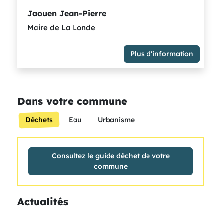
Jaouen Jean-Pierre
Maire de La Londe
Plus d'information
Maire de La Londe
Membre du Groupe Majorité métropolitaine -
socialistes et citoyens rassemblés
Dans votre commune
Déchets
Eau
Urbanisme
Consultez le guide déchet de votre
commune
Actualités