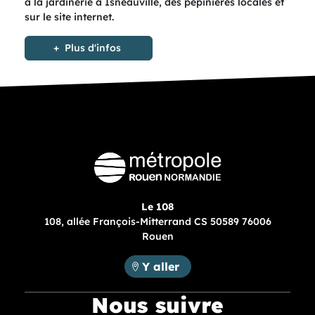
à la jardinerie à Isneauville, des pépinières locales et
sur le site internet.
Plus d'infos
Le 108
108, allée François-Mitterrand CS 50589 76006
Rouen
Métropole Rouen Normandie :
Y aller
Nous suivre