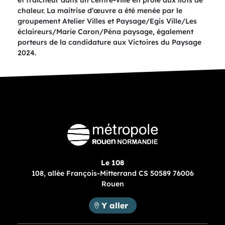
et fraîcheur dans un centre-ville en proie aux ilots de
chaleur. La maitrise d’œuvre a été menée par le
groupement Atelier Villes et Paysage/Egis Ville/Les
éclaireurs/Marie Caron/Péna paysage, également
porteurs de la candidature aux Victoires du Paysage
2024.
Le 108
108, allée François-Mitterrand CS 50589 76006
Rouen
Métropole Rouen Normandie :
Y aller