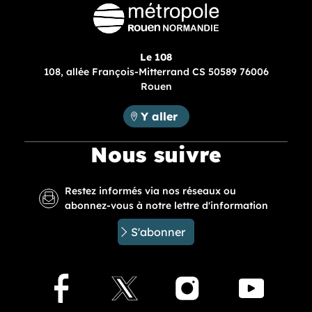
Le 108
108, allée François-Mitterrand CS 50589 76006
Rouen
Métropole Rouen Normandie :
Y aller
Nous suivre
Restez informés via nos réseaux ou
abonnez-vous à notre lettre d'information
S'abonner
Facebook
X
Instagram
Youtu