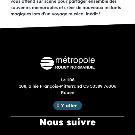
vous attend sur scène pour partager ensemble des
souvenirs mémorables et créer de nouveaux instants
magiques lors d’un voyage musical inédit !
Le 108
108, allée François-Mitterrand CS 50589 76006
Rouen
Métropole Rouen Normandie :
Y aller
Nous suivre