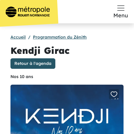
Aller au contenu principal
Menu
Accueil
Programmation du Zénith
Kendji Girac
Retour à l'agenda
Nos 10 ans
add
or
remove