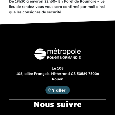
De 19h30 à environ 22h30– En Forêt de Roumare – Le
lieu de rendez-vous vous sera confirmé par mail ainsi
que les consignes de sécurité
Le 108
108, allée François-Mitterrand CS 50589 76006
Rouen
Métropole Rouen Normandie :
Y aller
Nous suivre