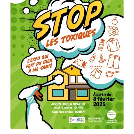
or
remove