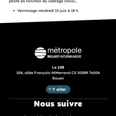
photo en fonction du cadrage choisi…
Vernissage vendredi 13 juin à 18 h.
Le 108
108, allée François-Mitterrand CS 50589 76006
Rouen
Métropole Rouen Normandie :
Y aller
Nous suivre