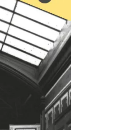
or
remove