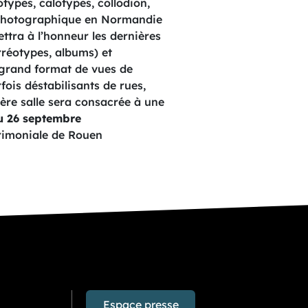
ypes, calotypes, collodion,
e photographique en Normandie
ettra à l’honneur les dernières
rréotypes, albums) et
s grand format de vues de
fois déstabilisants de rues,
ière salle sera consacrée à une
au 26 septembre
trimoniale de Rouen
Espace presse