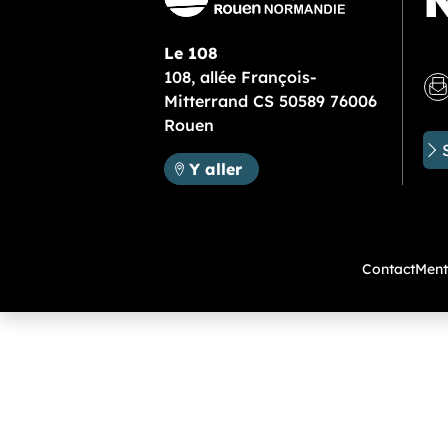
N
Le 108
108, allée François-
Mitterrand CS 50589 76006
Rouen
Métropole Rouen Normandie :
Y aller
Contact
Ment