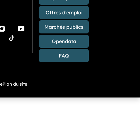
Offres d’emploi
Marchés publics
Instagram
Youtube
sky
TikTok
blications sur les réseaux sociaux
Opendata
FAQ
me
Plan du site