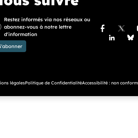
ous suivre
Restez informés via nos réseaux ou
abonnez-vous à notre lettre
Facebook
X
d'information
Lindedin
Blue
Accédez à nos pu
S'abonner
ions légales
Politique de Confidentialité
Accessibilité : non confor