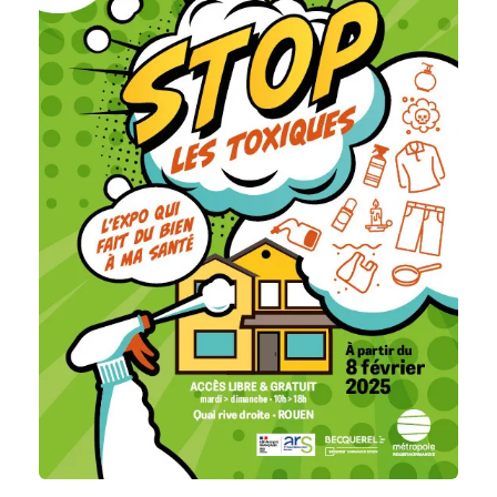
or
remove