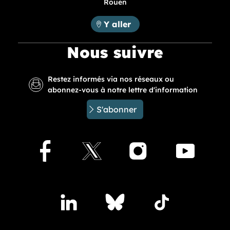
Rouen
Métropole Rouen Normandie :
Y aller
Nous suivre
Restez informés via nos réseaux ou
abonnez-vous à notre lettre d'information
S'abonner
Facebook
X
Instagram
Youtu
Accédez à nos publications sur les réseaux sociaux
Lindedin
Bluesky
TikTok