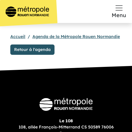
Aller au contenu principal
Menu
Accueil
Agenda de la Métropole Rouen Normandie
Retour à l'agenda
Le 108
108, allée François-Mitterrand CS 50589 76006