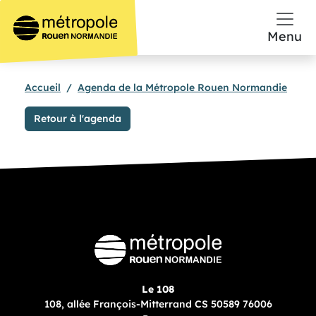
Aller au contenu principal
Menu
Accueil
Agenda de la Métropole Rouen Normandie
Retour à l'agenda
Le 108
108, allée François-Mitterrand CS 50589 76006