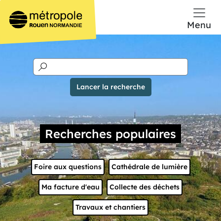
Aller au contenu principal
Menu
Recherches populaires
Liens
Foire aux questions
Cathédrale de lumière
Ma facture d'eau
Collecte des déchets
Travaux et chantiers