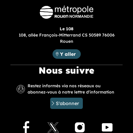
Le 108
108, allée François-Mitterrand CS 50589 76006
Rouen
Métropole Rouen Normandie :
Y aller
Nous suivre
Restez informés via nos réseaux ou
abonnez-vous à notre lettre d'information
S'abonner
Facebook
X
Instagram
Youtu