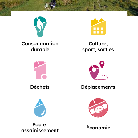
Mes services
Service
Service
Consommation
Culture,
durable
sport, sorties
Service
Service
Déchets
Déplacements
Service
Eau et
Service
Économie
assainissement