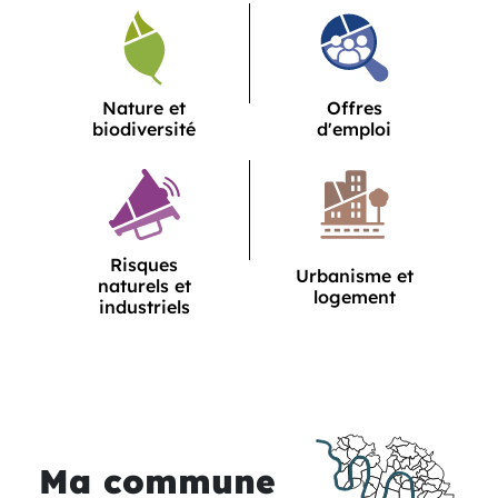
Service
Service
Nature et
Offres
biodiversité
d'emploi
Service
Risques
Service
Urbanisme et
naturels et
logement
industriels
Ma commune