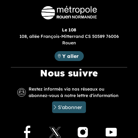
Le 108
108, allée François-Mitterrand CS 50589 76006
Rouen
Métropole Rouen Normandie :
Y aller
Nous suivre
Restez informés via nos réseaux ou
abonnez-vous à notre lettre d'information
S'abonner
Facebook
X
Instagram
Youtu