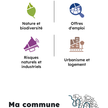
Service
Service
Nature et
Offres
biodiversité
d'emploi
Service
Risques
Service
Urbanisme et
naturels et
logement
industriels
Ma commune