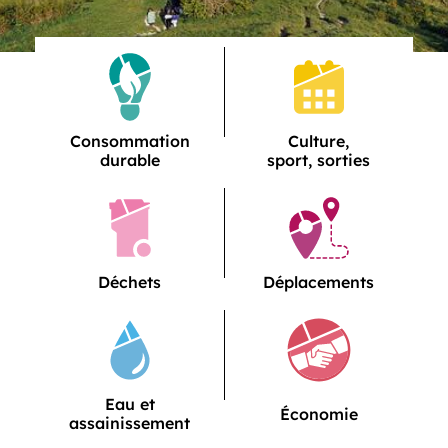
Mes services
Service
Service
Consommation
Culture,
durable
sport, sorties
Service
Service
Déchets
Déplacements
Service
Eau et
Service
Économie
assainissement