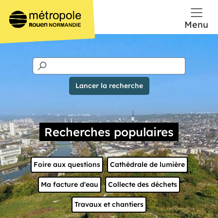
Aller au contenu principal
Menu
Recherches populaires
Liens
Foire aux questions
Cathédrale de lumière
Ma facture d'eau
Collecte des déchets
Travaux et chantiers